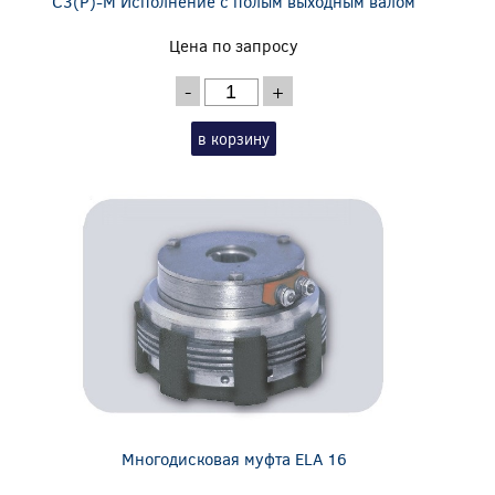
C3(P)-M Исполнение с полым выходным валом
Цена по запросу
-
+
в корзину
Многодисковая муфта ELA 16