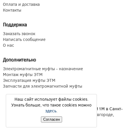
Оплата и доставка
Контакты
Поддержка
Заказать звонок
Написать сообщение
О нас
Дополнительно
Электромагнитные муфты - назначение
Монтаж муфты ЭТМ
Эксплуатация муфты ЭТМ
Запчасти для электромагнитной муфты
Наш сайт использует файлы cookies.
Узнать больше, что такое cookies можно
Электромагнитные муфты ЭТМ Э1ТМ ETM Э11М в Санкт-
здесь
.
Петербурге,
Екатеринбурге
,
Нижнем Новгороде
,
Новосибирске
,
Казани
© 2026
Согласен