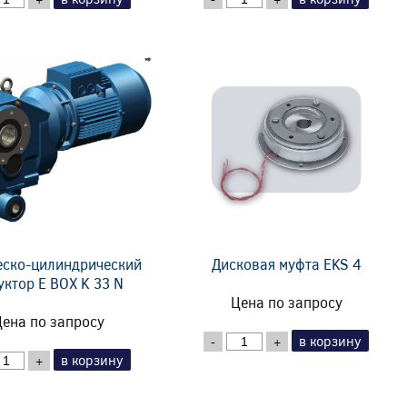
еско-цилиндрический
Дисковая муфта EKS 4
уктор E BOX K 33 N
Цена по запросу
ена по запросу
в корзину
-
+
в корзину
+