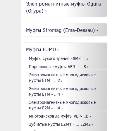
Электромагнитные муфты Ogura
(Огура) ›
Муфты Stromag (Ema-Dessau) ›
Муфты FUMO ›
Муфты сухого трения ESM3-... ›
Порошковые муфты VER - ... S ›
Электромагнитные многодисковые
муфты EТМ - .. 2 ›
Электромагнитные многодисковые
муфты EТМ - .. 4 ›
Электромагнитные многодисковые
муфты E2М - .. 4 ›
Многодисковые муфты VEP-...B ›
Зубчатые муфты EZM1 - ... EZM2 ›