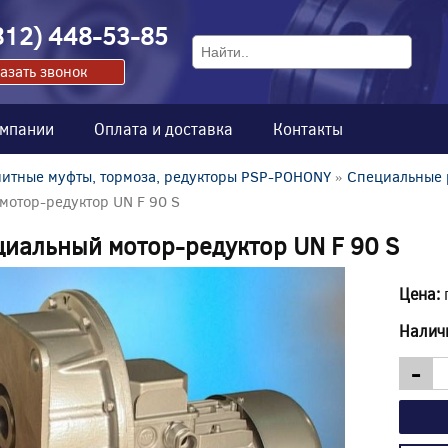
812) 448-53-85
азать звонок
омпании
Оплата и доставка
Контакты
итные муфты, тормоза, редукторы PSP-POHONY
»
Специальные 
мотор-редуктор UN F 90 S
иальный мотор-редуктор UN F 90 S
Цена:
Налич
-