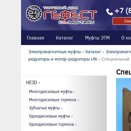
+7 (
Зак
Главная
Каталог
Муфты ЭТМ
О к
Электромагнитные муфты
»
Каталог
»
Электромагн
редукторы и мотор-редукторы UN
» Специальный 
Спец
HEID ›
Многодисковые муфты ›
Многодисковые тормоза ›
Зубчатые муфты ›
Однодисковые муфты ›
Однодисковые тормоза ›