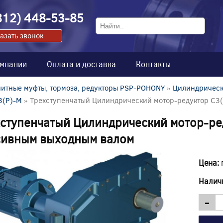
812) 448-53-85
азать звонок
омпании
Оплата и доставка
Контакты
итные муфты, тормоза, редукторы PSP-POHONY
»
Цилиндрическ
C3(P)-M
» Трехступенчатый Цилиндрический мотор-редуктор C3
ступенчатый Цилиндрический мотор-ре
сивным выходным валом
Цена:
Налич
-