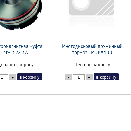
тромагнитная муфта
Многодисковый пружинный
этм-122-1А
тормоз LMOBA100
ена по запросу
Цена по запросу
в корзину
в корзину
+
-
+