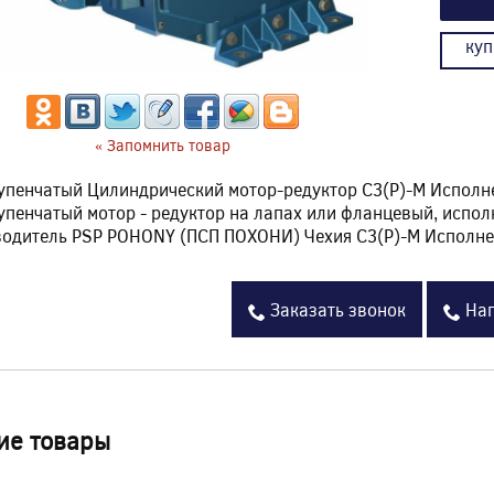
куп
« Запомнить товар
упенчатый Цилиндрический мотор-редуктор C3(P)-M Испол
упенчатый мотор - редуктор на лапах или фланцевый, испо
одитель PSP POHONY (ПСП ПОХОНИ) Чехия C3(P)-M Исполн
Заказать звонок
Нап
ие товары