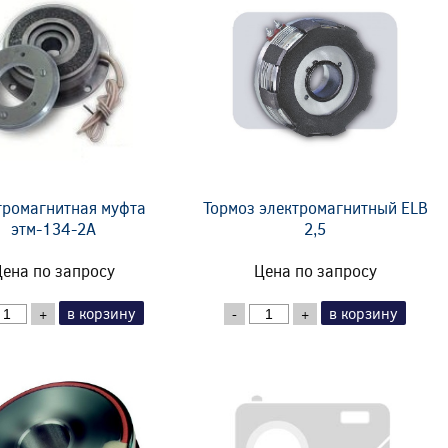
тромагнитная муфта
Тормоз электромагнитный ELB
этм-134-2А
2,5
ена по запросу
Цена по запросу
в корзину
в корзину
+
-
+