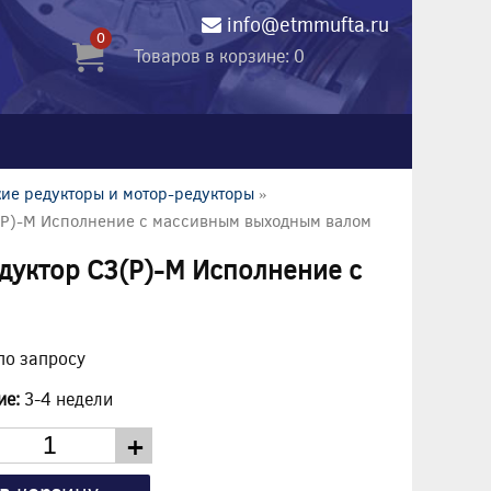
info@etmmufta.ru
0
Товаров в корзине: 0
ие редукторы и мотор-редукторы
»
(P)-M Исполнение с массивным выходным валом
дуктор C3(P)-M Исполнение с
по запросу
ие:
3-4 недели
+