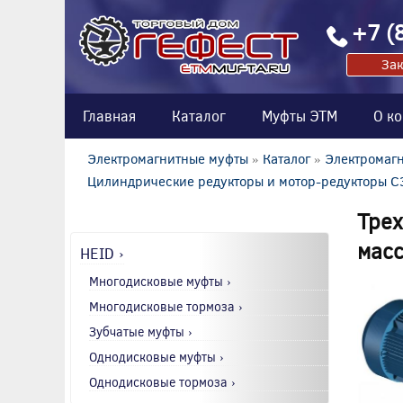
+7 (
Зак
Главная
Каталог
Муфты ЭТМ
О к
Электромагнитные муфты
»
Каталог
»
Электромагн
Цилиндрические редукторы и мотор-редукторы 
Трех
мас
HEID ›
Многодисковые муфты ›
Многодисковые тормоза ›
Зубчатые муфты ›
Однодисковые муфты ›
Однодисковые тормоза ›