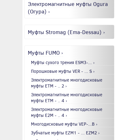
Электромагнитные муфты Ogura
(Огура) ›
Муфты Stromag (Ema-Dessau) ›
Муфты FUMO ›
Муфты сухого трения ESM3-... ›
Порошковые муфты VER - ... S ›
Электромагнитные многодисковые
муфты EТМ - .. 2 ›
Электромагнитные многодисковые
муфты EТМ - .. 4 ›
Электромагнитные многодисковые
муфты E2М - .. 4 ›
Многодисковые муфты VEP-...B ›
Зубчатые муфты EZM1 - ... EZM2 ›