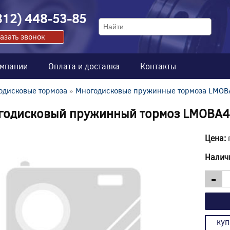
812) 448-53-85
азать звонок
омпании
Оплата и доставка
Контакты
одисковые тормоза
»
Многодисковые пружинные тормоза LMOB
годисковый пружинный тормоз LMOBA4
Цена:
Налич
-
куп