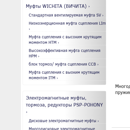
Муфты WICHITA (ВИЧИТА) ›
Стандартная вентилируемая муфта SV ›
Низкоэнерционная муфта сцепления LIm
›
Муфта сцепления с высоким крутящим
моментом HTM ›
Высокоэффективная муфта сцепления
HPM ›
блок тормоз/ муфта сцепления CCB ›
Муфта сцепления с выоким крутящим
моментом ITM ›
Много
пружи
Электромагнитные муфты,
тормоза, редукторы PSP-POHONY
›
Дисковые электромагнитные муфты ›
Многодисковые электромагнитные