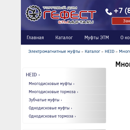
+7 (
Зак
Главная
Каталог
Муфты ЭТМ
О к
Электромагнитные муфты
»
Каталог
»
HEID
»
Мног
Мно
HEID ›
Многодисковые муфты ›
Многодисковые тормоза ›
Зубчатые муфты ›
Однодисковые муфты ›
Однодисковые тормоза ›