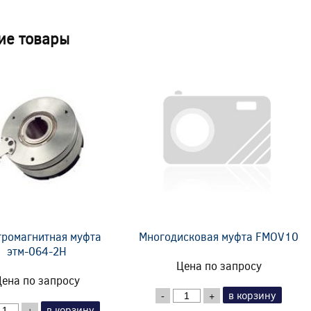
ие товары
тромагнитная муфта
Многодисковая муфта FMOV10
этм-064-2Н
Цена по запросу
ена по запросу
в корзину
-
+
в корзину
+