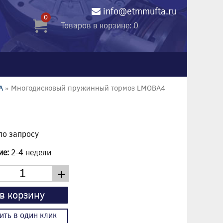
info@etmmufta.ru
0
Товаров в корзине: 0
A
» Многодисковый пружинный тормоз LMOBA4
по запросу
ие:
2-4 недели
+
в корзину
ить в один клик