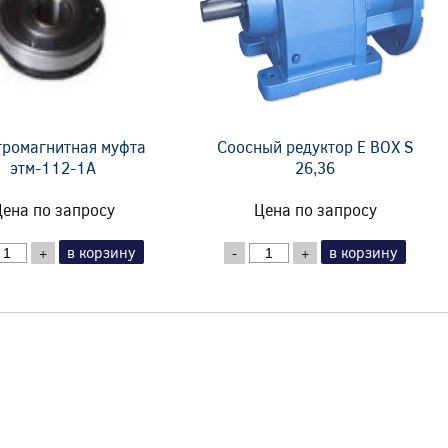
тромагнитная муфта
Соосный редуктор E BOX S
этм-112-1А
26,36
ена по запросу
Цена по запросу
в корзину
в корзину
+
-
+