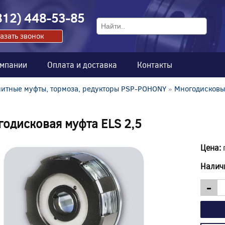
812) 448-53-85
азать звонок
омпании
Оплата и доставка
Контакты
итные муфты, тормоза, редукторы PSP-POHONY
»
Многодисковы
одисковая муфта ELS 2,5
Цена:
Налич
-