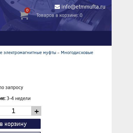
info@etmmufta.ru
0
Товаров в корзине: 0
е электромагнитные муфты
»
Многодисковые
по запросу
ие:
3-4 недели
+
в корзину