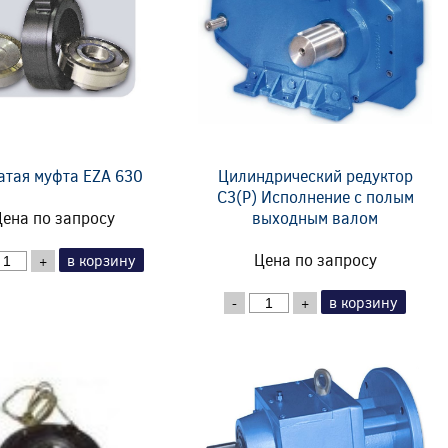
атая муфта EZA 630
Цилиндрический редуктор
C3(P) Исполнение с полым
ена по запросу
выходным валом
Цена по запросу
в корзину
+
в корзину
-
+