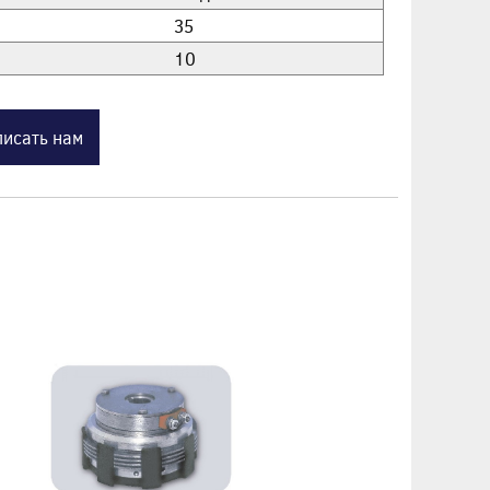
35
10
исать нам