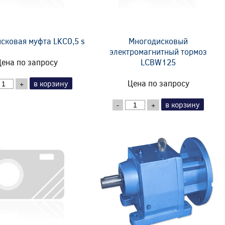
сковая муфта LKC0,5 s
Многодисковый
электромагнитный тормоз
ена по запросу
LCBW125
Цена по запросу
в корзину
+
в корзину
-
+