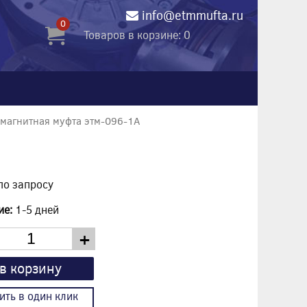
info@etmmufta.ru
0
Товаров в корзине: 0
магнитная муфта этм-096-1А
по запросу
ие:
1-5 дней
+
в корзину
ить в один клик