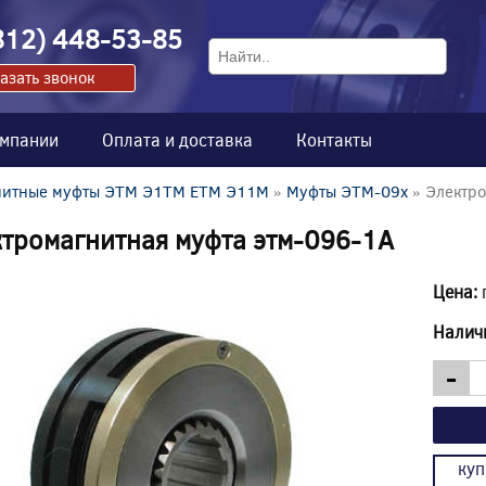
812) 448-53-85
азать звонок
омпании
Оплата и доставка
Контакты
нитные муфты ЭТМ Э1ТМ ETM Э11М
»
Муфты ЭТМ-09x
» Электро
тромагнитная муфта этм-096-1А
Цена:
Налич
-
куп