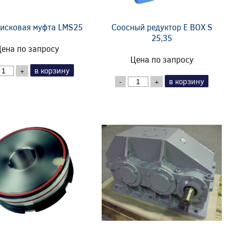
исковая муфта LMS25
Соосный редуктор E BOX S
25,35
ена по запросу
Цена по запросу
в корзину
+
в корзину
-
+