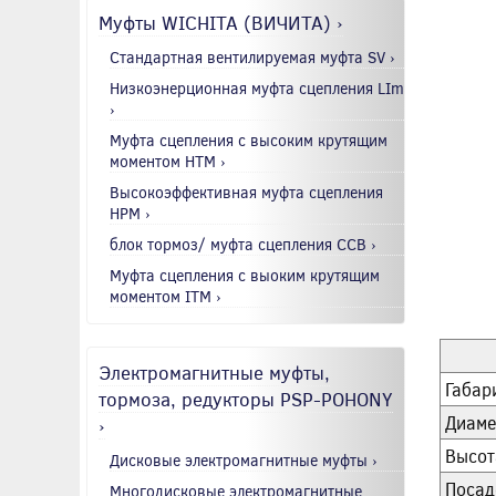
Муфты WICHITA (ВИЧИТА) ›
Стандартная вентилируемая муфта SV ›
Низкоэнерционная муфта сцепления LIm
›
Муфта сцепления с высоким крутящим
моментом HTM ›
Высокоэффективная муфта сцепления
HPM ›
блок тормоз/ муфта сцепления CCB ›
Муфта сцепления с выоким крутящим
моментом ITM ›
Электромагнитные муфты,
Габар
тормоза, редукторы PSP-POHONY
Диаме
›
Высот
Дисковые электромагнитные муфты ›
Посад
Многодисковые электромагнитные