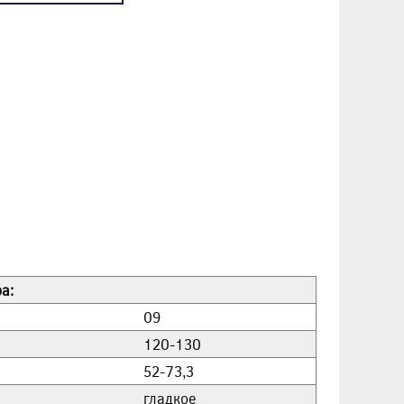
а:
09
120-130
52-73,3
гладкое