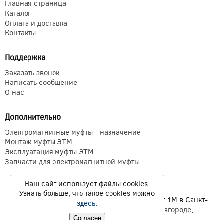
Главная страница
Каталог
Оплата и доставка
Контакты
Поддержка
Заказать звонок
Написать сообщение
О нас
Дополнительно
Электромагнитные муфты - назначение
Монтаж муфты ЭТМ
Эксплуатация муфты ЭТМ
Запчасти для электромагнитной муфты
Наш сайт использует файлы cookies.
Узнать больше, что такое cookies можно
Электромагнитные муфты ЭТМ Э1ТМ ETM Э11М в Санкт-
здесь
.
Петербурге,
Екатеринбурге
,
Нижнем Новгороде
,
Новосибирске
,
Казани
© 2026
Согласен