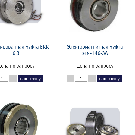
ированная муфта EKK
Электромагнитная муфта
6,3
этм-146-3А
ена по запросу
Цена по запросу
в корзину
в корзину
+
-
+