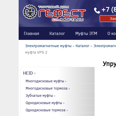
+7 (
Зак
Главная
Каталог
Муфты ЭТМ
О к
Электромагнитные муфты
»
Каталог
»
Электромагн
муфта VPS 2
Упру
HEID ›
Многодисковые муфты ›
Многодисковые тормоза ›
Зубчатые муфты ›
Однодисковые муфты ›
Однодисковые тормоза ›