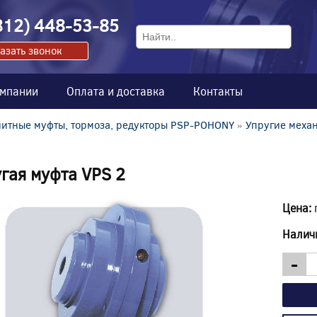
812) 448-53-85
азать звонок
омпании
Оплата и доставка
Контакты
итные муфты, тормоза, редукторы PSP-POHONY
»
Упругие меха
гая муфта VPS 2
Цена:
Налич
-