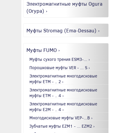
Электромагнитные муфты Ogura
(Огура) ›
Муфты Stromag (Ema-Dessau) ›
Муфты FUMO ›
Муфты сухого трения ESM3-... ›
Порошковые муфты VER - ... S ›
Электромагнитные многодисковые
муфты EТМ - .. 2 ›
Электромагнитные многодисковые
муфты EТМ - .. 4 ›
Электромагнитные многодисковые
муфты E2М - .. 4 ›
Многодисковые муфты VEP-...B ›
Зубчатые муфты EZM1 - ... EZM2 ›