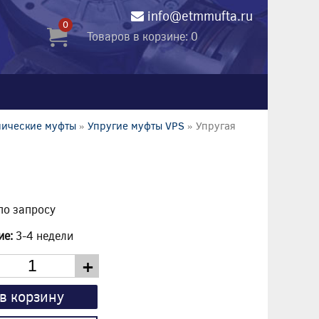
info@etmmufta.ru
0
Товаров в корзине: 0
нические муфты
»
Упругие муфты VPS
» Упругая
по запросу
ие:
3-4 недели
+
в корзину