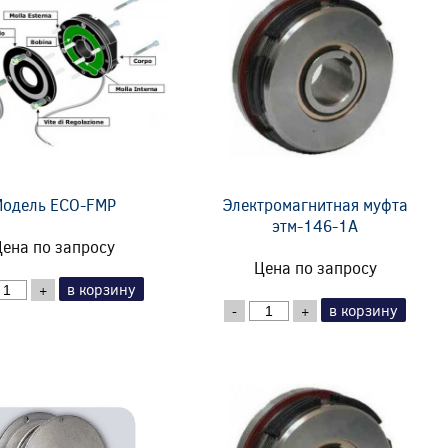
одель ECO-FMP
Электромагнитная муфта
этм-146-1А
ена по запросу
Цена по запросу
в корзину
+
в корзину
-
+