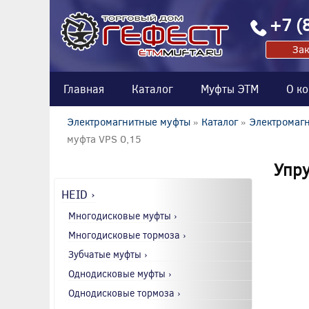
+7 (
Зак
Главная
Каталог
Муфты ЭТМ
О к
Электромагнитные муфты
»
Каталог
»
Электромагн
муфта VPS 0,15
Упру
HEID ›
Многодисковые муфты ›
Многодисковые тормоза ›
Зубчатые муфты ›
Однодисковые муфты ›
Однодисковые тормоза ›