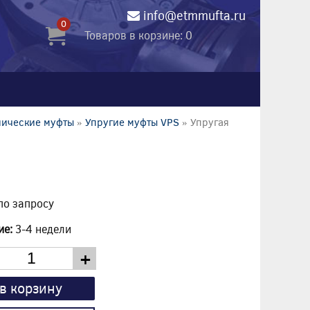
info@etmmufta.ru
0
Товаров в корзине: 0
нические муфты
»
Упругие муфты VPS
» Упругая
по запросу
ие:
3-4 недели
+
в корзину