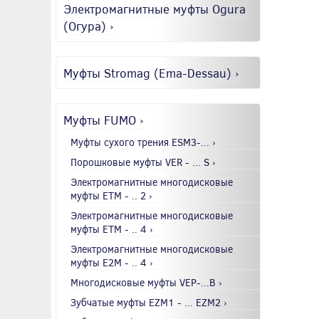
Электромагнитные муфты Ogura
(Огура) ›
Муфты Stromag (Ema-Dessau) ›
Муфты FUMO ›
Муфты сухого трения ESM3-... ›
Порошковые муфты VER - ... S ›
Электромагнитные многодисковые
муфты EТМ - .. 2 ›
Электромагнитные многодисковые
муфты EТМ - .. 4 ›
Электромагнитные многодисковые
муфты E2М - .. 4 ›
Многодисковые муфты VEP-...B ›
Зубчатые муфты EZM1 - ... EZM2 ›