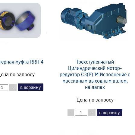
терная муфта RRH 4
Трехступенчатый
Цилиндрический мотор-
ена по запросу
редуктор C3(P)-M Исполнение с
массивным выходным валом,
на лапах
в корзину
+
Цена по запросу
в корзину
-
+