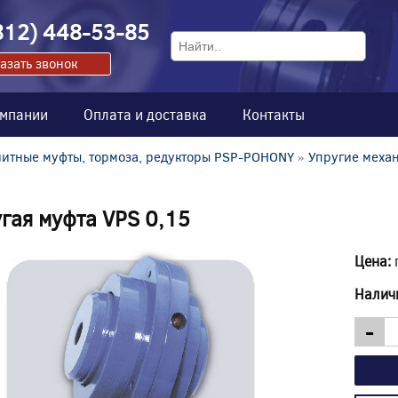
812) 448-53-85
азать звонок
омпании
Оплата и доставка
Контакты
итные муфты, тормоза, редукторы PSP-POHONY
»
Упругие меха
гая муфта VPS 0,15
Цена:
Налич
-