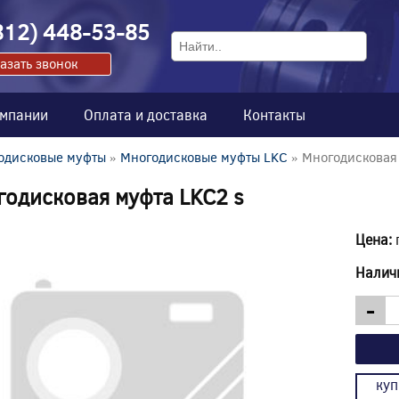
812) 448-53-85
азать звонок
омпании
Оплата и доставка
Контакты
одисковые муфты
»
Многодисковые муфты LKC
» Многодисковая
одисковая муфта LKC2 s
Цена:
Налич
-
куп