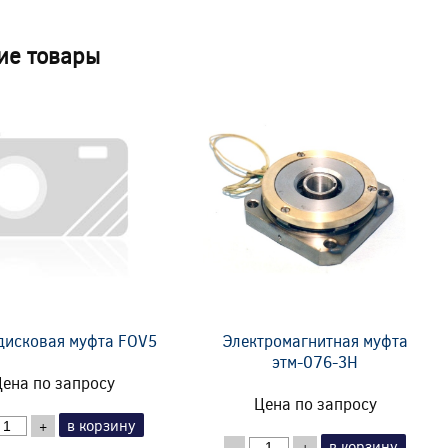
ие товары
дисковая муфта FOV5
Электромагнитная муфта
этм-076-3Н
ена по запросу
Цена по запросу
в корзину
+
в корзину
-
+