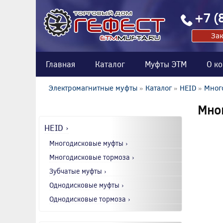
+7 (
Зак
Главная
Каталог
Муфты ЭТМ
О к
Электромагнитные муфты
»
Каталог
»
HEID
»
Мног
Мног
HEID ›
Многодисковые муфты ›
Многодисковые тормоза ›
Зубчатые муфты ›
Однодисковые муфты ›
Однодисковые тормоза ›