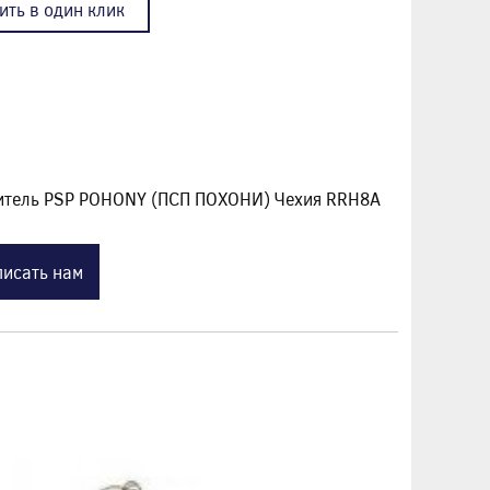
ить в один клик
дитель PSP POHONY (ПСП ПОХОНИ) Чехия RRH8A
исать нам