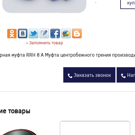
куп
« Запомнить товар
рная муфта RRH 8 A Муфта центробежного трения произво
Заказать звонок
Нап
ие товары