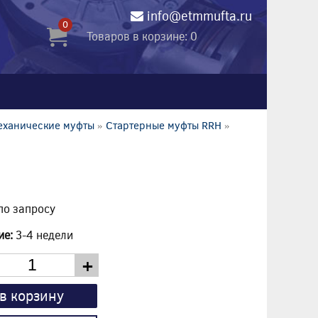
info@etmmufta.ru
0
Товаров в корзине: 0
еханические муфты
»
Стартерные муфты RRH
»
по запросу
ие:
3-4 недели
+
в корзину