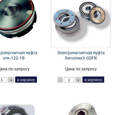
тромагнитная муфта
Электромагнитная муфта
этм-122-1В
Servomech GDFN
ена по запросу
Цена по запросу
в корзину
в корзину
+
-
+