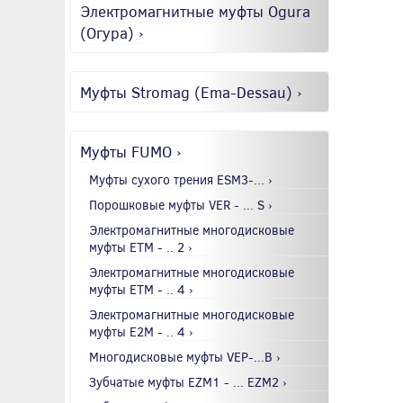
Электромагнитные муфты Ogura
(Огура) ›
Муфты Stromag (Ema-Dessau) ›
Муфты FUMO ›
Муфты сухого трения ESM3-... ›
Порошковые муфты VER - ... S ›
Электромагнитные многодисковые
муфты EТМ - .. 2 ›
Электромагнитные многодисковые
муфты EТМ - .. 4 ›
Электромагнитные многодисковые
муфты E2М - .. 4 ›
Многодисковые муфты VEP-...B ›
Зубчатые муфты EZM1 - ... EZM2 ›