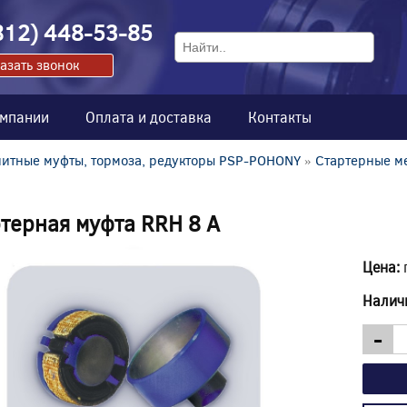
812) 448-53-85
азать звонок
омпании
Оплата и доставка
Контакты
итные муфты, тормоза, редукторы PSP-POHONY
»
Стартерные м
терная муфта RRH 8 A
Цена:
Налич
-