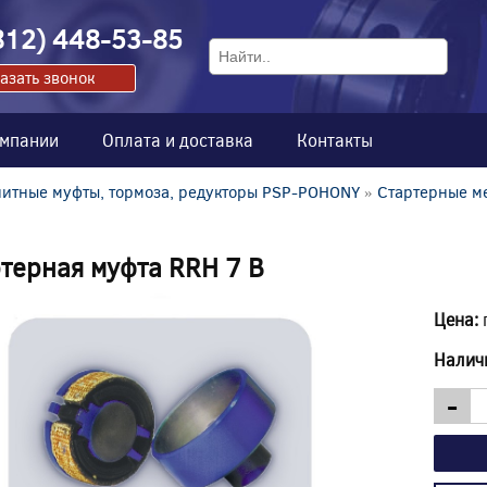
812) 448-53-85
азать звонок
омпании
Оплата и доставка
Контакты
итные муфты, тормоза, редукторы PSP-POHONY
»
Стартерные м
терная муфта RRH 7 B
Цена:
Налич
-