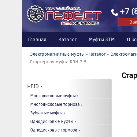
+7 (
Зак
Главная
Каталог
Муфты ЭТМ
О к
Электромагнитные муфты
»
Каталог
»
Электромагн
Стартерная муфта RRH 7 B
Стар
HEID ›
Многодисковые муфты ›
Многодисковые тормоза ›
Зубчатые муфты ›
Однодисковые муфты ›
Однодисковые тормоза ›