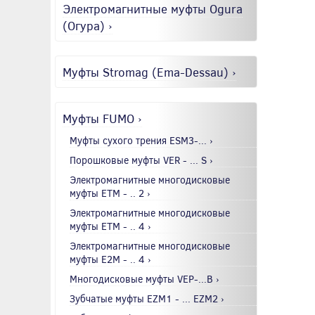
Электромагнитные муфты Ogura
(Огура) ›
Муфты Stromag (Ema-Dessau) ›
Муфты FUMO ›
Муфты сухого трения ESM3-... ›
Порошковые муфты VER - ... S ›
Электромагнитные многодисковые
муфты EТМ - .. 2 ›
Электромагнитные многодисковые
муфты EТМ - .. 4 ›
Электромагнитные многодисковые
муфты E2М - .. 4 ›
Многодисковые муфты VEP-...B ›
Зубчатые муфты EZM1 - ... EZM2 ›