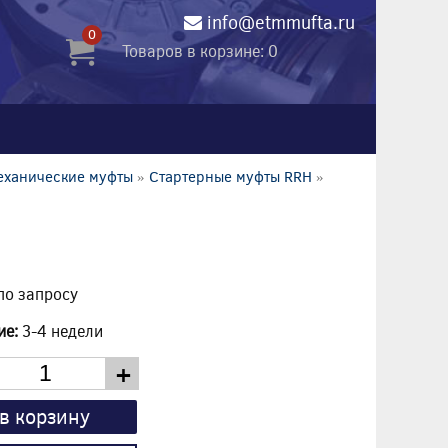
info@etmmufta.ru
0
Товаров в корзине: 0
еханические муфты
»
Стартерные муфты RRH
»
по запросу
ие:
3-4 недели
+
в корзину