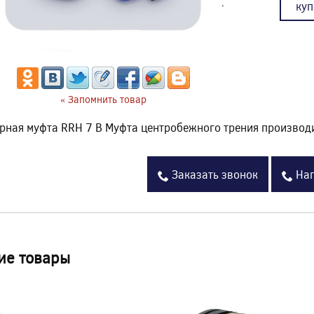
куп
« Запомнить товар
рная муфта RRH 7 B Муфта центробежного трения произво
Заказать звонок
Нап
ие товары