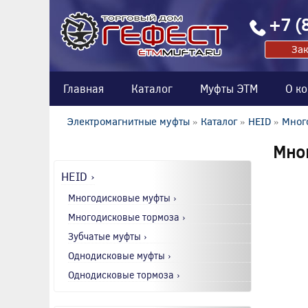
+7 (
Зак
Главная
Каталог
Муфты ЭТМ
О к
Электромагнитные муфты
»
Каталог
»
HEID
»
Мног
Мно
HEID ›
Многодисковые муфты ›
Многодисковые тормоза ›
Зубчатые муфты ›
Однодисковые муфты ›
Однодисковые тормоза ›