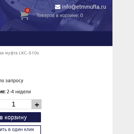
info@etmmufta.ru
0
Товаров в корзине: 0
ая муфта LKC-S10s
по запросу
ие:
2-4 недели
+
в корзину
ить в один клик