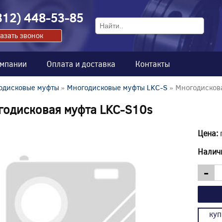
812) 448-53-85
азать звонок
омпании
Оплата и доставка
Контакты
одисковые муфты
»
Многодисковые муфты LKC-S
» Многодисков
годисковая муфта LKC-S10s
Цена:
Налич
-
куп