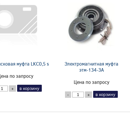
сковая муфта LKC0,5 s
Электромагнитная муфта
этм-134-3А
ена по запросу
Цена по запросу
в корзину
+
в корзину
-
+