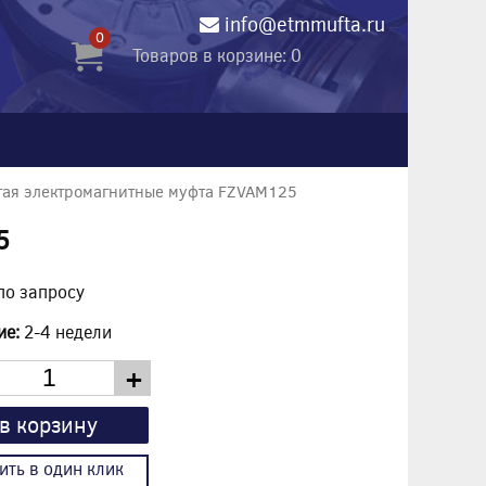
info@etmmufta.ru
0
Товаров в корзине: 0
тая электромагнитные муфта FZVAM125
5
по запросу
ие:
2-4 недели
+
в корзину
ить в один клик