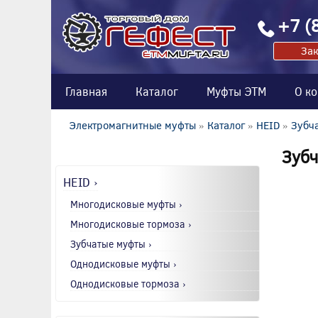
+7 (
Зак
Главная
Каталог
Муфты ЭТМ
О к
Электромагнитные муфты
»
Каталог
»
HEID
»
Зубч
Зубч
HEID ›
Многодисковые муфты ›
Многодисковые тормоза ›
Зубчатые муфты ›
Однодисковые муфты ›
Однодисковые тормоза ›