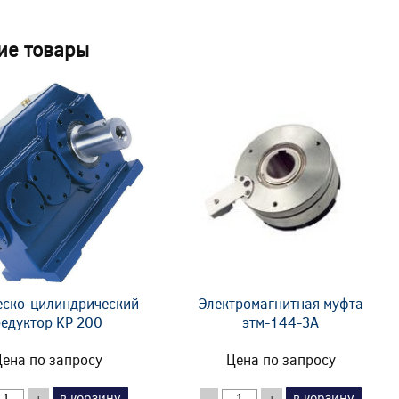
ие товары
еско-цилиндрический
Электромагнитная муфта
едуктор KP 200
этм-144-3А
ена по запросу
Цена по запросу
в корзину
в корзину
+
-
+