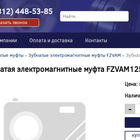
812) 448-53-85
азать звонок
омпании
Оплата и доставка
Контакты
атые муфты
»
Зубчатые электромагнитные муфты FZVAM
» Зубча
атая электромагнитные муфта FZVAM12
Цена:
Налич
-
куп