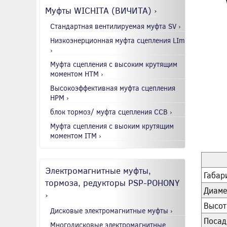
Муфты WICHITA (ВИЧИТА) ›
Стандартная вентилируемая муфта SV ›
Низкоэнерционная муфта сцепления LIm
›
Муфта сцепления с высоким крутящим
моментом HTM ›
Высокоэффективная муфта сцепления
HPM ›
блок тормоз/ муфта сцепления CCB ›
Муфта сцепления с выоким крутящим
моментом ITM ›
Электромагнитные муфты,
Габар
тормоза, редукторы PSP-POHONY
Диаме
›
Высот
Дисковые электромагнитные муфты ›
Посад
Многодисковые электромагнитные