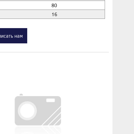
80
16
исать нам