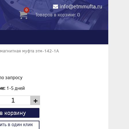
info@etmmufta.ru
0
Товаров в корзине: 0
магнитная муфта этм-142-1А
по запросу
ие:
1-5 дней
+
в корзину
ить в один клик