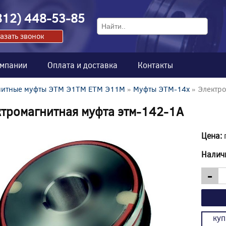
812) 448-53-85
азать звонок
омпании
Оплата и доставка
Контакты
нитные муфты ЭТМ Э1ТМ ETM Э11М
»
Муфты ЭТМ-14x
» Электро
тромагнитная муфта этм-142-1А
Цена:
Налич
-
куп