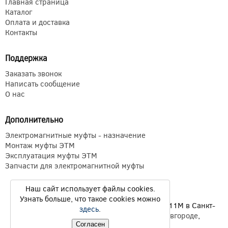
Главная страница
Каталог
Оплата и доставка
Контакты
Поддержка
Заказать звонок
Написать сообщение
О нас
Дополнительно
Электромагнитные муфты - назначение
Монтаж муфты ЭТМ
Эксплуатация муфты ЭТМ
Запчасти для электромагнитной муфты
Наш сайт использует файлы cookies.
Узнать больше, что такое cookies можно
Электромагнитные муфты ЭТМ Э1ТМ ETM Э11М в Санкт-
здесь
.
Петербурге,
Екатеринбурге
,
Нижнем Новгороде
,
Новосибирске
,
Казани
© 2026
Согласен