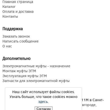
Главная страница
Каталог
Оплата и доставка
Контакты
Поддержка
Заказать звонок
Написать сообщение
О нас
Дополнительно
Электромагнитные муфты - назначение
Монтаж муфты ЭТМ
Эксплуатация муфты ЭТМ
Запчасти для электромагнитной муфты
Наш сайт использует файлы cookies.
Узнать больше, что такое cookies можно
Электромагнитные муфты ЭТМ Э1ТМ ETM Э11М в Санкт-
здесь
.
Петербурге,
Екатеринбурге
,
Нижнем Новгороде
,
Новосибирске
,
Казани
© 2026
Согласен