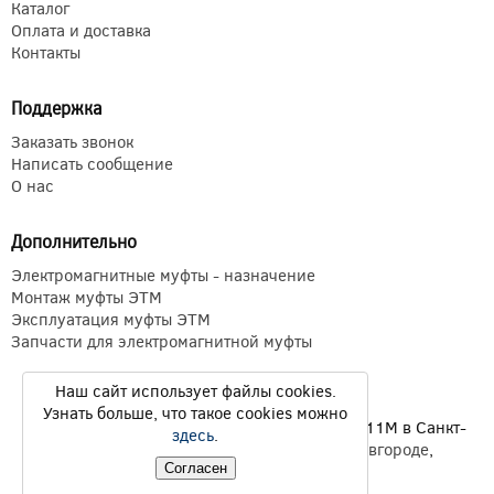
Каталог
Оплата и доставка
Контакты
Поддержка
Заказать звонок
Написать сообщение
О нас
Дополнительно
Электромагнитные муфты - назначение
Монтаж муфты ЭТМ
Эксплуатация муфты ЭТМ
Запчасти для электромагнитной муфты
Наш сайт использует файлы cookies.
Узнать больше, что такое cookies можно
Электромагнитные муфты ЭТМ Э1ТМ ETM Э11М в Санкт-
здесь
.
Петербурге,
Екатеринбурге
,
Нижнем Новгороде
,
Новосибирске
,
Казани
© 2026
Согласен