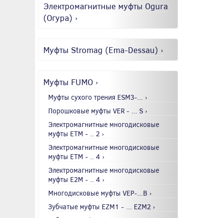
Электромагнитные муфты Ogura
(Огура) ›
Муфты Stromag (Ema-Dessau) ›
Муфты FUMO ›
Муфты сухого трения ESM3-... ›
Порошковые муфты VER - ... S ›
Электромагнитные многодисковые
муфты EТМ - .. 2 ›
Электромагнитные многодисковые
муфты EТМ - .. 4 ›
Электромагнитные многодисковые
муфты E2М - .. 4 ›
Многодисковые муфты VEP-...B ›
Зубчатые муфты EZM1 - ... EZM2 ›