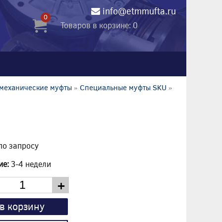
info@etmmufta.ru
0
Товаров в корзине: 0
механические муфты
»
Специальные муфты SKU
»
по запросу
ие:
3-4 недели
+
в корзину