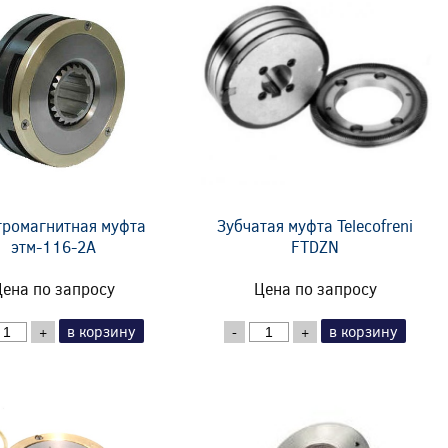
тромагнитная муфта
Зубчатая муфта Telecofreni
этм-116-2А
FTDZN
ена по запросу
Цена по запросу
в корзину
в корзину
+
-
+