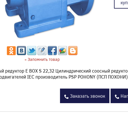
куп
« Запомнить товар
й редуктор E BOX S 22,32 Цилиндрический соосный редукто
одвигателей IEC производитель PSP POHONY (ПСП ПОХОНИ) 
Заказать звонок
Нап