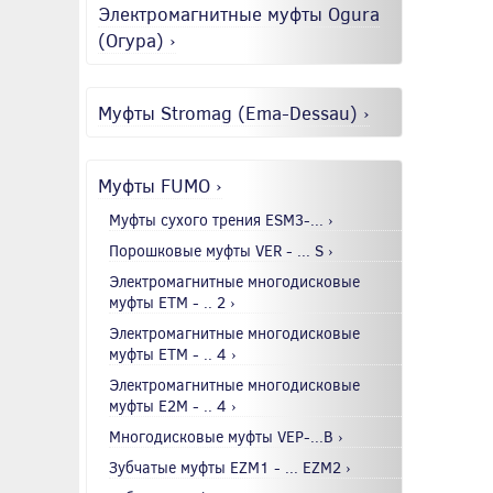
Электромагнитные муфты Ogura
(Огура) ›
Муфты Stromag (Ema-Dessau) ›
Муфты FUMO ›
Муфты сухого трения ESM3-... ›
Порошковые муфты VER - ... S ›
Электромагнитные многодисковые
муфты EТМ - .. 2 ›
Электромагнитные многодисковые
муфты EТМ - .. 4 ›
Электромагнитные многодисковые
муфты E2М - .. 4 ›
Многодисковые муфты VEP-...B ›
Зубчатые муфты EZM1 - ... EZM2 ›