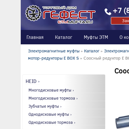
+7 (
Зак
Главная
Каталог
Муфты ЭТМ
О к
Электромагнитные муфты
»
Каталог
»
Электромагн
мотор-редукторы E BOX S
» Соосный редуктор E B
Соос
HEID ›
Многодисковые муфты ›
Многодисковые тормоза ›
Зубчатые муфты ›
Однодисковые муфты ›
Однодисковые тормоза ›