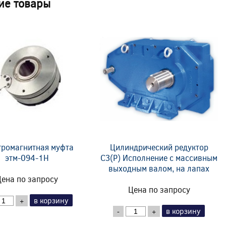
ие товары
тромагнитная муфта
Цилиндрический редуктор
этм-094-1Н
C3(P) Исполнение с массивным
выходным валом, на лапах
ена по запросу
Цена по запросу
в корзину
+
в корзину
-
+