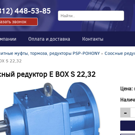
812) 448-53-85
азать звонок
омпании
Оплата и доставка
Контакты
итные муфты, тормоза, редукторы PSP-POHONY
»
Соосные реду
OX S 22,32
ный редуктор E BOX S 22,32
Цена:
Налич
-