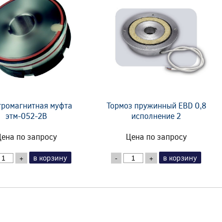
тромагнитная муфта
Тормоз пружинный EBD 0,8
этм-052-2В
исполнение 2
ена по запросу
Цена по запросу
в корзину
в корзину
+
-
+