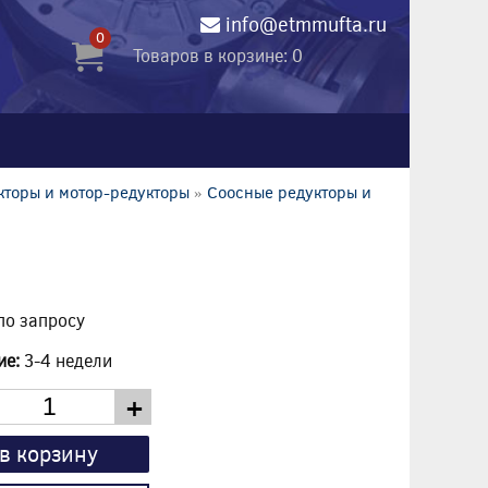
info@etmmufta.ru
0
Товаров в корзине: 0
кторы и мотор-редукторы
»
Соосные редукторы и
по запросу
ие:
3-4 недели
+
в корзину