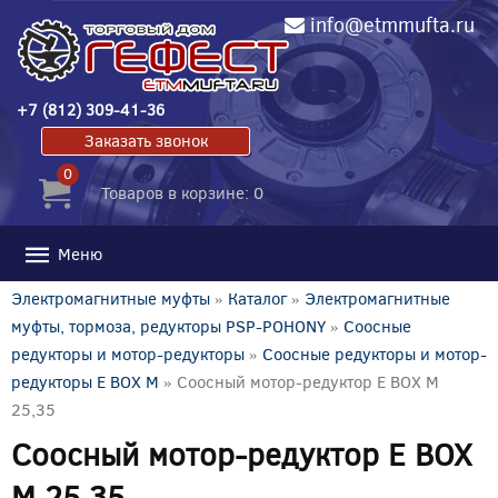
info@etmmufta.ru
+7 (812) 309-41-36
Заказать звонок
0
Товаров в корзине: 0
Меню
Электромагнитные муфты
»
Каталог
»
Электромагнитные
муфты, тормоза, редукторы PSP-POHONY
»
Соосные
редукторы и мотор-редукторы
»
Соосные редукторы и мотор-
редукторы E BOX M
» Соосный мотор-редуктор E BOX M
25,35
Соосный мотор-редуктор E BOX
M 25,35