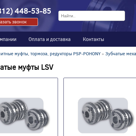
812) 448-53-85
азать звонок
омпании
Оплата и доставка
Контакты
итные муфты, тормоза, редукторы PSP-POHONY
»
Зубчатые мех
атые муфты LSV