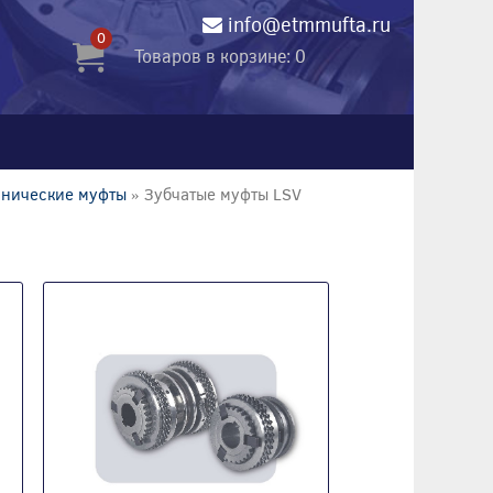
info@etmmufta.ru
0
Товаров в корзине: 0
анические муфты
» Зубчатые муфты LSV