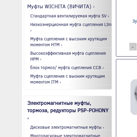
Муфты WICHITA (ВИЧИТА) ›
Стандартная вентилируемая муфта SV ›
Зу
Низкоэнерционная муфта сцепления LIm
›
Муфта сцепления с высоким крутящим
моментом HTM ›
-
Высокоэффективная муфта сцепления
HPM ›
блок тормоз/ муфта сцепления CCB ›
Муфта сцепления с выоким крутящим
моментом ITM ›
Электромагнитные муфты,
тормоза, редукторы PSP-POHONY
›
Дисковые электромагнитные муфты ›
Многодисковые электромагнитные