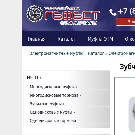
+7 (
Зак
Главная
Каталог
Муфты ЭТМ
О к
Электромагнитные муфты
»
Каталог
»
Электромагн
Зубч
HEID ›
Многодисковые муфты ›
Многодисковые тормоза ›
Зубчатые муфты ›
Однодисковые муфты ›
Однодисковые тормоза ›