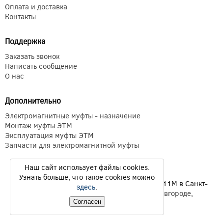
Оплата и доставка
Контакты
Поддержка
Заказать звонок
Написать сообщение
О нас
Дополнительно
Электромагнитные муфты - назначение
Монтаж муфты ЭТМ
Эксплуатация муфты ЭТМ
Запчасти для электромагнитной муфты
Наш сайт использует файлы cookies.
Узнать больше, что такое cookies можно
Электромагнитные муфты ЭТМ Э1ТМ ETM Э11М в Санкт-
здесь
.
Петербурге,
Екатеринбурге
,
Нижнем Новгороде
,
Новосибирске
,
Казани
© 2026
Согласен