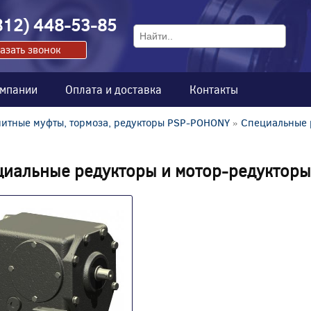
812) 448-53-85
азать звонок
омпании
Оплата и доставка
Контакты
итные муфты, тормоза, редукторы PSP-POHONY
»
Специальные 
циальные редукторы и мотор-редукторы