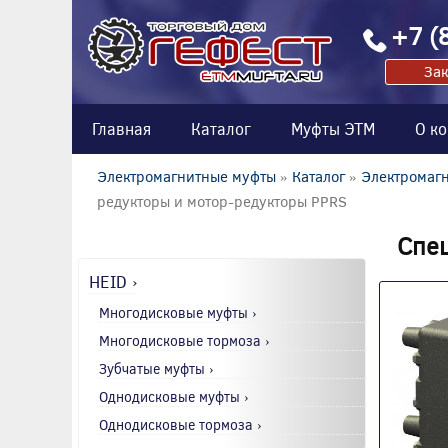
+7 (
Зак
Главная
Каталог
Муфты ЭТМ
О к
Электромагнитные муфты
»
Каталог
»
Электромагн
редукторы и мотор-редукторы PPRS
Спе
HEID ›
Многодисковые муфты ›
Многодисковые тормоза ›
Зубчатые муфты ›
Однодисковые муфты ›
Однодисковые тормоза ›