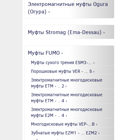
Электромагнитные муфты Ogura
(Огура) ›
Муфты Stromag (Ema-Dessau) ›
Муфты FUMO ›
Муфты сухого трения ESM3-... ›
Порошковые муфты VER - ... S ›
Электромагнитные многодисковые
муфты EТМ - .. 2 ›
Электромагнитные многодисковые
муфты EТМ - .. 4 ›
Электромагнитные многодисковые
муфты E2М - .. 4 ›
Многодисковые муфты VEP-...B ›
Зубчатые муфты EZM1 - ... EZM2 ›