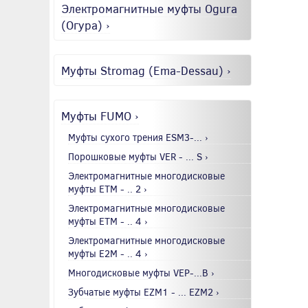
Электромагнитные муфты Ogura
(Огура) ›
Муфты Stromag (Ema-Dessau) ›
Муфты FUMO ›
Муфты сухого трения ESM3-... ›
Порошковые муфты VER - ... S ›
Электромагнитные многодисковые
муфты EТМ - .. 2 ›
Электромагнитные многодисковые
муфты EТМ - .. 4 ›
Электромагнитные многодисковые
муфты E2М - .. 4 ›
Многодисковые муфты VEP-...B ›
Зубчатые муфты EZM1 - ... EZM2 ›