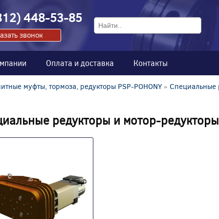
812) 448-53-85
азать звонок
омпании
Оплата и доставка
Контакты
итные муфты, тормоза, редукторы PSP-POHONY
»
Специальные 
циальные редукторы и мотор-редукторы