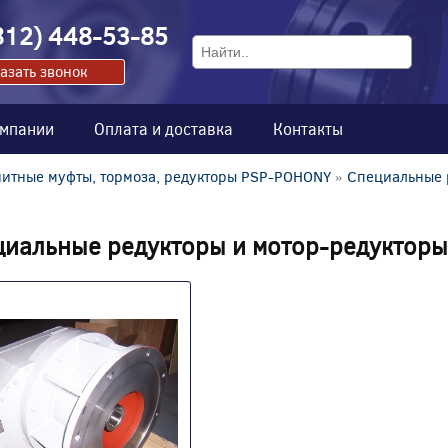
812) 448-53-85
азать звонок
омпании
Оплата и доставка
Контакты
итные муфты, тормоза, редукторы PSP-POHONY
»
Специальные 
циальные редукторы и мотор-редукторы