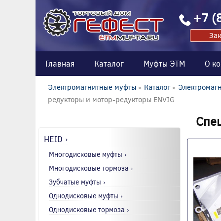
+7 (
Зак
Главная
Каталог
Муфты ЭТМ
О к
Электромагнитные муфты
»
Каталог
»
Электромагн
редукторы и мотор-редукторы ENVIG
Спе
HEID ›
Многодисковые муфты ›
Многодисковые тормоза ›
Зубчатые муфты ›
Однодисковые муфты ›
Однодисковые тормоза ›