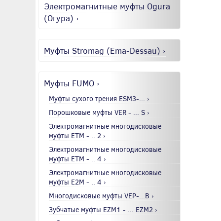
Электромагнитные муфты Ogura
(Огура) ›
Муфты Stromag (Ema-Dessau) ›
Муфты FUMO ›
Муфты сухого трения ESM3-... ›
Порошковые муфты VER - ... S ›
Электромагнитные многодисковые
муфты EТМ - .. 2 ›
Электромагнитные многодисковые
муфты EТМ - .. 4 ›
Электромагнитные многодисковые
муфты E2М - .. 4 ›
Многодисковые муфты VEP-...B ›
Зубчатые муфты EZM1 - ... EZM2 ›