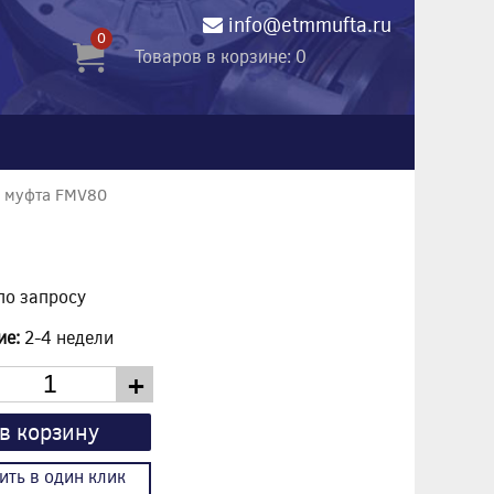
info@etmmufta.ru
0
Товаров в корзине: 0
 муфта FMV80
по запросу
ие:
2-4 недели
+
в корзину
ить в один клик