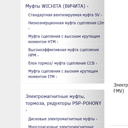
Муфты WICHITA (ВИЧИТА) ›
Стандартная вентилируемая муфта SV ›
Низкоэнерционная муфта сцепления LIm
›
Муфта сцепления с высоким крутящим
моментом HTM ›
Высокоэффективная муфта сцепления
HPM ›
блок тормоз/ муфта сцепления CCB ›
Муфта сцепления с выоким крутящим
моментом ITM ›
Электр
FMV)
Электромагнитные муфты,
тормоза, редукторы PSP-POHONY
›
Дисковые электромагнитные муфты ›
Многодисковые электромагнитные