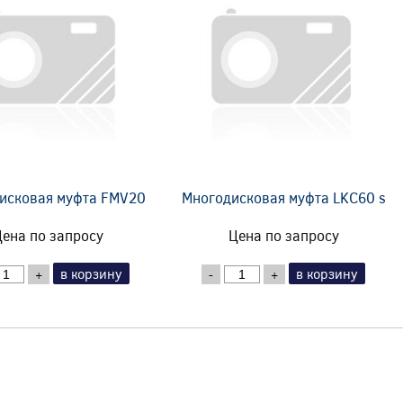
исковая муфта FMV20
Многодисковая муфта LKC60 s
ена по запросу
Цена по запросу
в корзину
в корзину
+
-
+