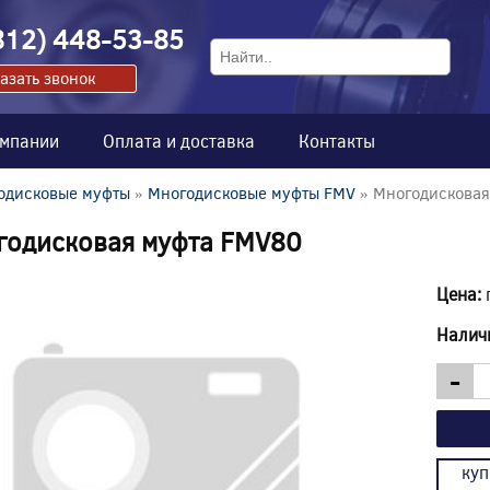
812) 448-53-85
азать звонок
омпании
Оплата и доставка
Контакты
одисковые муфты
»
Многодисковые муфты FMV
» Многодисковая
годисковая муфта FMV80
Цена:
Налич
-
куп