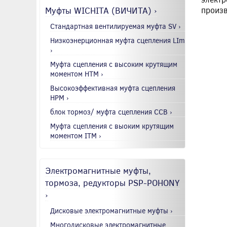
Муфты WICHITA (ВИЧИТА) ›
произв
Стандартная вентилируемая муфта SV ›
Низкоэнерционная муфта сцепления LIm
›
Муфта сцепления с высоким крутящим
моментом HTM ›
Высокоэффективная муфта сцепления
HPM ›
блок тормоз/ муфта сцепления CCB ›
Муфта сцепления с выоким крутящим
моментом ITM ›
Электромагнитные муфты,
тормоза, редукторы PSP-POHONY
›
Дисковые электромагнитные муфты ›
Многодисковые электромагнитные