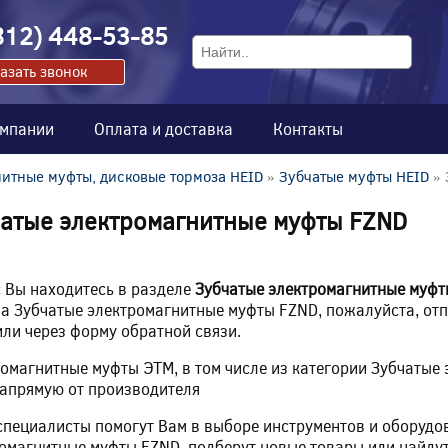
812) 448-53-85
азать звонок
омпании
Оплата и доставка
Контакты
итные муфты, дисковые тормоза HEID
»
Зубчатые муфты HEID
» 
атые электромагнитные муфты FZND
 Вы находитесь в разделе
Зубчатые электромагнитные муф
а Зубчатые электромагнитные муфты FZND, пожалуйста, отп
или через форму обратной связи.
омагнитные муфты ЭТМ, в том числе из категории Зубчатые
апрямую от производителя
пециалисты помогут Вам в выборе инструментов и оборудов
омагнитные муфты FZND, подберут новые товары или найдут