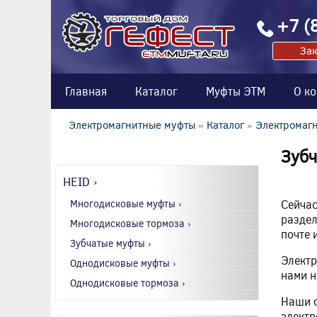
+7 (
Зак
Главная
Каталог
Муфты ЭТМ
О к
Электромагнитные муфты
»
Каталог
»
Электромагн
Зубч
HEID ›
Многодисковые муфты ›
Сейчас
раздел
Многодисковые тормоза ›
почте 
Зубчатые муфты ›
Электр
Однодисковые муфты ›
нами н
Однодисковые тормоза ›
Наши с
электр