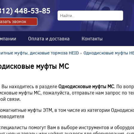
812) 448-53-85
азать звонок
омпании
Оплата и доставка
Контакты
итные муфты, дисковые тормоза HEID
»
Однодисковые муфты H
одисковые муфты MC
 Вы находитесь в разделе
Однодисковые муфты MC
. По воп
сковые муфты MC, пожалуйста, отправьте нам запрос по те
ой связи.
омагнитные муфты ЭТМ, в том числе из категории Однодис
изводителя
пециалисты помогут Вам в выборе инструментов и оборудо
ут новые товары или найдут аналоги для оборудования, сня