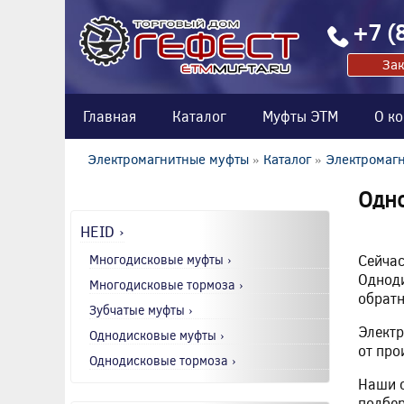
+7 (
Зак
Главная
Каталог
Муфты ЭТМ
О к
Электромагнитные муфты
»
Каталог
»
Электромагн
Одн
HEID ›
Многодисковые муфты ›
Сейчас
Одноди
Многодисковые тормоза ›
обратн
Зубчатые муфты ›
Электр
Однодисковые муфты ›
от про
Однодисковые тормоза ›
Наши с
подбер