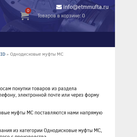
info@etmmufta.ru
0
Товаров в корзине: 0
EID
» Однодисковые муфты MC
росам покупки товаров из раздела
лефону, электронной почте или через форму
ковые муфты MC поставляются нами напрямую
вания из категории Однодисковые муфты MC,
того с производства.