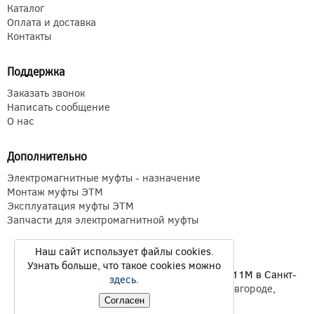
Каталог
Оплата и доставка
Контакты
Поддержка
Заказать звонок
Написать сообщение
О нас
Дополнительно
Электромагнитные муфты - назначение
Монтаж муфты ЭТМ
Эксплуатация муфты ЭТМ
Запчасти для электромагнитной муфты
Наш сайт использует файлы cookies.
Узнать больше, что такое cookies можно
Электромагнитные муфты ЭТМ Э1ТМ ETM Э11М в Санкт-
здесь
.
Петербурге,
Екатеринбурге
,
Нижнем Новгороде
,
Новосибирске
,
Казани
© 2026
Согласен