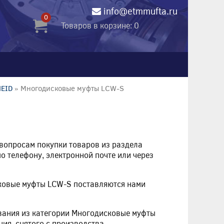
info@etmmufta.ru
0
Товаров в корзине: 0
HEID
» Многодисковые муфты LCW-S
 вопросам покупки товаров из раздела
о телефону, электронной почте или через
сковые муфты LCW-S поставляются нами
вания из категории Многодисковые муфты
ия, снятого с производства.