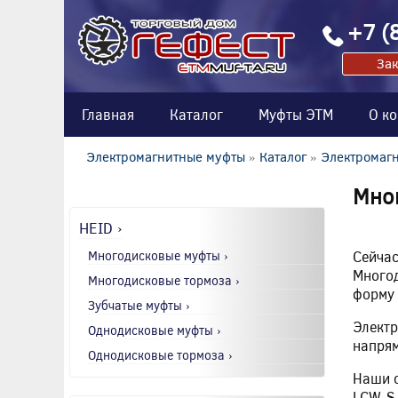
+7 (
Зак
Главная
Каталог
Муфты ЭТМ
О к
Электромагнитные муфты
»
Каталог
»
Электромагн
Мно
HEID ›
Многодисковые муфты ›
Сейчас
Многод
Многодисковые тормоза ›
форму 
Зубчатые муфты ›
Электр
Однодисковые муфты ›
напрям
Однодисковые тормоза ›
Наши с
LCW-S,