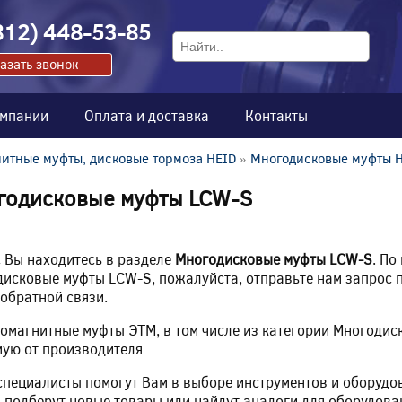
812) 448-53-85
азать звонок
омпании
Оплата и доставка
Контакты
итные муфты, дисковые тормоза HEID
»
Многодисковые муфты 
годисковые муфты LCW-S
 Вы находитесь в разделе
Многодисковые муфты LCW-S
. По
исковые муфты LCW-S, пожалуйста, отправьте нам запрос п
обратной связи.
омагнитные муфты ЭТМ, в том числе из категории Многоди
ую от производителя
пециалисты помогут Вам в выборе инструментов и оборудо
 подберут новые товары или найдут аналоги для оборудован