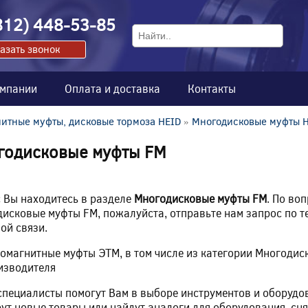
812) 448-53-85
азать звонок
омпании
Оплата и доставка
Контакты
итные муфты, дисковые тормоза HEID
»
Многодисковые муфты 
годисковые муфты FM
 Вы находитесь в разделе
Многодисковые муфты FM
. По во
исковые муфты FM, пожалуйста, отправьте нам запрос по т
ой связи.
омагнитные муфты ЭТМ, в том числе из категории Многоди
изводителя
пециалисты помогут Вам в выборе инструментов и оборудо
ут новые товары или найдут аналоги для оборудования, сня