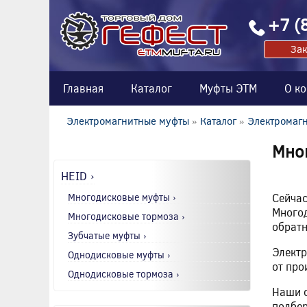
+7 (
Зак
Главная
Каталог
Муфты ЭТМ
О к
Электромагнитные муфты
»
Каталог
»
Электромагн
Мно
HEID ›
Многодисковые муфты ›
Сейчас
Многод
Многодисковые тормоза ›
обратн
Зубчатые муфты ›
Электр
Однодисковые муфты ›
от про
Однодисковые тормоза ›
Наши с
подбер