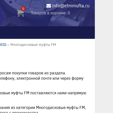
info@etmmufta.ru
0
Товаров в корзине: 0
HEID
» Многодисковые муфты FM
просам покупки товаров из раздела
елефону, электронной почте или через форму
сковые муфты FM поставляются нами напрямую
вания из категории Многодисковые муфты FM,
того с производства.