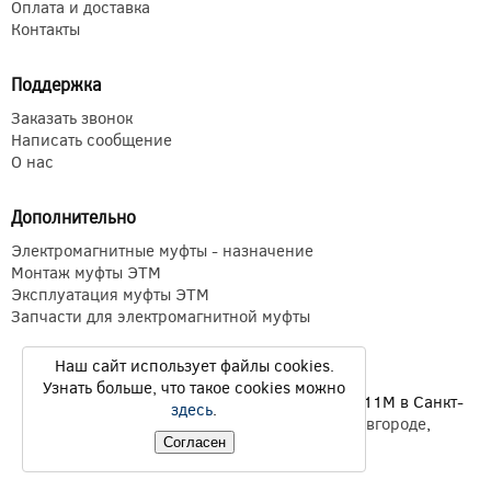
Оплата и доставка
Контакты
Поддержка
Заказать звонок
Написать сообщение
О нас
Дополнительно
Электромагнитные муфты - назначение
Монтаж муфты ЭТМ
Эксплуатация муфты ЭТМ
Запчасти для электромагнитной муфты
Наш сайт использует файлы cookies.
Узнать больше, что такое cookies можно
Электромагнитные муфты ЭТМ Э1ТМ ETM Э11М в Санкт-
здесь
.
Петербурге,
Екатеринбурге
,
Нижнем Новгороде
,
Новосибирске
,
Казани
© 2026
Согласен