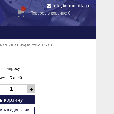
info@etmmufta.ru
0
Товаров в корзине: 0
магнитная муфта этм-114-1В
по запросу
ие:
1-5 дней
+
в корзину
ить в один клик