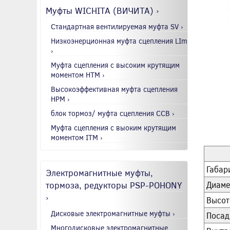
Муфты WICHITA (ВИЧИТА) ›
Стандартная вентилируемая муфта SV ›
Низкоэнерционная муфта сцепления LIm
›
Муфта сцепления с высоким крутящим
моментом HTM ›
Высокоэффективная муфта сцепления
HPM ›
блок тормоз/ муфта сцепления CCB ›
Муфта сцепления с выоким крутящим
моментом ITM ›
Габар
Электромагнитные муфты,
тормоза, редукторы PSP-POHONY
Диаме
›
Высот
Дисковые электромагнитные муфты ›
Посад
Многодисковые электромагнитные