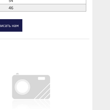
54
46
исать нам