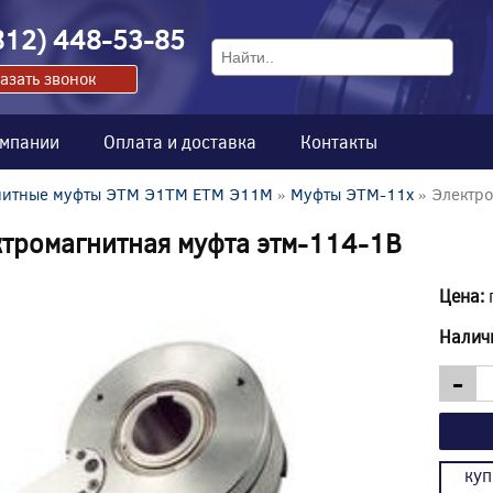
812) 448-53-85
азать звонок
омпании
Оплата и доставка
Контакты
нитные муфты ЭТМ Э1ТМ ETM Э11М
»
Муфты ЭТМ-11x
» Электро
тромагнитная муфта этм-114-1В
Цена:
Налич
-
куп