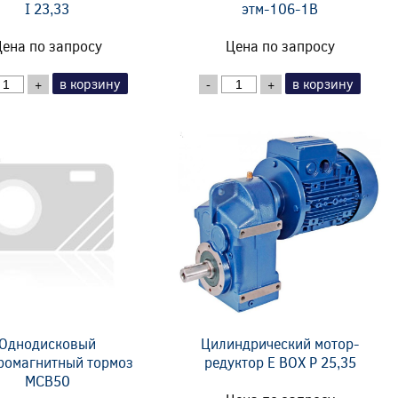
I 23,33
этм-106-1В
ена по запросу
Цена по запросу
в корзину
в корзину
+
-
+
Однодисковый
Цилиндрический мотор-
ромагнитный тормоз
редуктор E BOX P 25,35
MCB50