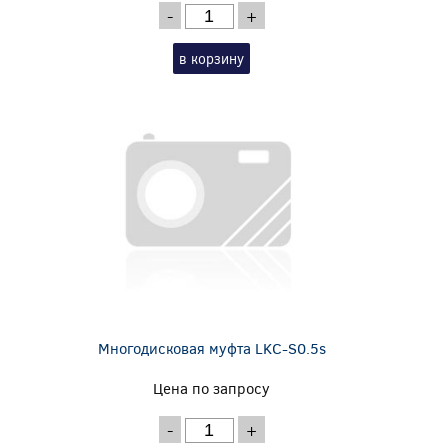
-
+
в корзину
Многодисковая муфта LKC-S0.5s
Цена по запросу
-
+