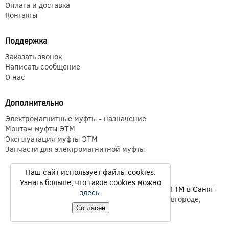
Оплата и доставка
Контакты
Поддержка
Заказать звонок
Написать сообщение
О нас
Дополнительно
Электромагнитные муфты - назначение
Монтаж муфты ЭТМ
Эксплуатация муфты ЭТМ
Запчасти для электромагнитной муфты
Наш сайт использует файлы cookies.
Узнать больше, что такое cookies можно
Электромагнитные муфты ЭТМ Э1ТМ ETM Э11М в Санкт-
здесь
.
Петербурге,
Екатеринбурге
,
Нижнем Новгороде
,
Согласен
Новосибирске
,
Казани
© 2026